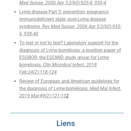
Med Suisse. 2006 Apr 5;2(60):925-8, 930-4
Lyme disease Part 3: prevention, pregnancy,
immunodeficient state, post-Lyme disease
syndrome.
Rev Med Suisse. 2006 Apr 5;2(60):935-
6, 938-40
To test or not to test? Laboratory support for the
diagnosis of Lyme borreliosis: a position paper of
ESGBOR, the ESCMID study group for Lyme
borreliosis.
Clin Microbiol Infect. 2018
Feb;24(2):118-124
Review of European and American guidelines for
the diagnosis of Lyme borreliosis.
Med Mal Infect.
2019 Mar;49(2):121-13
2
Liens