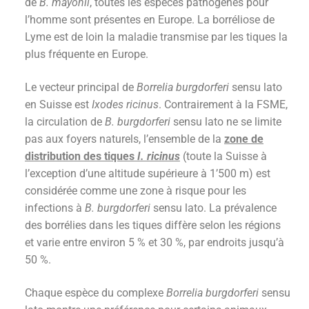
de
B. mayonii
, toutes les espèces pathogènes pour
l’homme sont présentes en Europe. La borréliose de
Lyme est de loin la maladie transmise par les tiques la
plus fréquente en Europe.
Le vecteur principal de
Borrelia burgdorferi
sensu lato
en Suisse est
Ixodes ricinus
. Contrairement à la FSME,
la circulation de
B. burgdorferi
sensu lato ne se limite
pas aux foyers naturels, l’ensemble de la
zone de
distribution des tiques
I. ricinus
(toute la Suisse à
l’exception d’une altitude supérieure à 1’500 m) est
considérée comme une zone à risque pour les
infections à
B. burgdorferi
sensu lato. La prévalence
des borrélies dans les tiques diffère selon les régions
et varie entre environ 5 % et 30 %, par endroits jusqu’à
50 %.
Chaque espèce du complexe
Borrelia burgdorferi
sensu